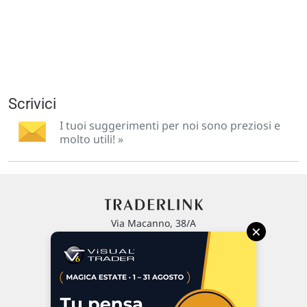
Scrivici
I tuoi suggerimenti per noi sono preziosi e
molto utili! »
Via Macanno, 38/A
×
47923 Rimini
P.IVA 02 452 460 401
Chi siamo