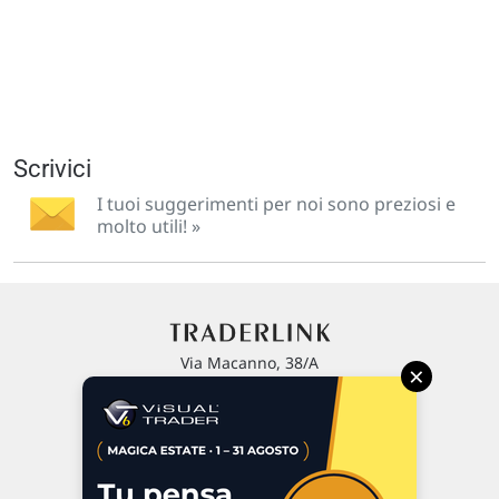
Scrivici
I tuoi suggerimenti per noi sono preziosi e
molto utili! »
Via Macanno, 38/A
×
47923 Rimini
P.IVA 02 452 460 401
Chi siamo