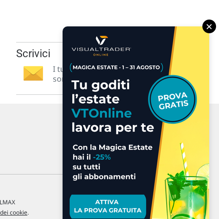
×
Scrivici
I tuoi suggerimenti per noi
sono preziosi e molto utili! »
a LMAX
 dei cookie
.