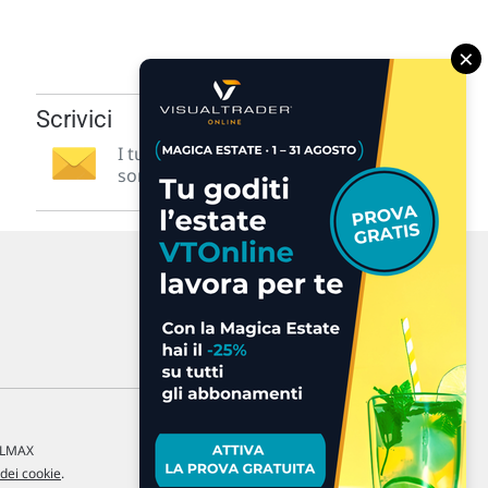
×
Scrivici
I tuoi suggerimenti per noi
sono preziosi e molto utili! »
a LMAX
 dei cookie
.