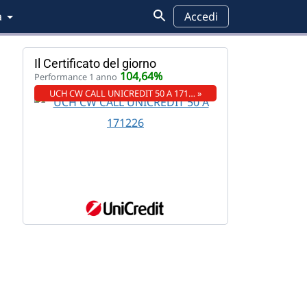
a
Accedi
Il Certificato del giorno
104,64%
Performance 1 anno
UCH CW CALL UNICREDIT 50 A 171… »