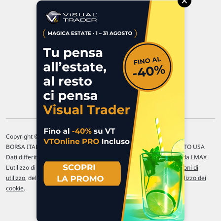
×
47923 Rimini
P.IVA 02 452 460 401
Chi siamo
Commenti e segnalazioni
Contattaci
Copyright © 1996-2026 Traderlink Italia s.r.l.
BORSA ITALIANA Quotazioni di borsa differite di 15 min. / MERCATO USA
Dati differiti di 15 min. (fonte Intrinio) / FOREX Quotazioni fornite da LMAX
L'utilizzo di questo sito implica l'accettazione delle nostre
Condizioni di
utilizzo
, del
Disclaimer MAR
, delle
Politiche sulla privacy
e dell'
Utilizzo dei
cookie
.