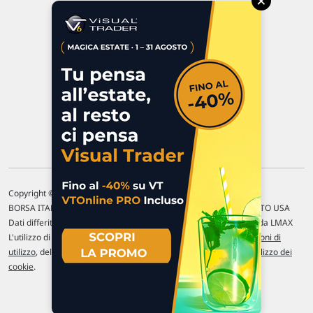
×
47923 Rimini
P.IVA 02 452 460 401
Chi siamo
Commenti e segnalazioni
Contattaci
Copyright © 1996-2026 Traderlink Italia s.r.l.
BORSA ITALIANA Quotazioni di borsa differite di 15 min. / MERCATO USA
Dati differiti di 15 min. (fonte Intrinio) / FOREX Quotazioni fornite da LMAX
L'utilizzo di questo sito implica l'accettazione delle nostre
Condizioni di
utilizzo
, del
Disclaimer MAR
, delle
Politiche sulla privacy
e dell'
Utilizzo dei
cookie
.