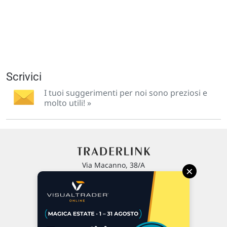
Scrivici
I tuoi suggerimenti per noi sono preziosi e
molto utili! »
Via Macanno, 38/A
×
47923 Rimini
P.IVA 02 452 460 401
Chi siamo