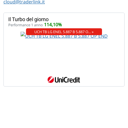
cloud@traderlink.it
Il Turbo del giorno
114,10%
Performance 1 anno
UCH TB LG ENEL 5.887 B 5.887 O… »