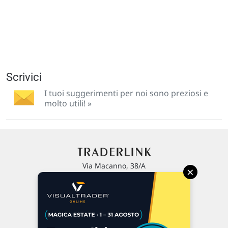
Scrivici
I tuoi suggerimenti per noi sono preziosi e
molto utili! »
Via Macanno, 38/A
×
47923 Rimini
P.IVA 02 452 460 401
Chi siamo