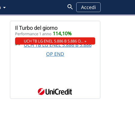
a
Accedi
Il Turbo del giorno
114,10%
Performance 1 anno
UCH TB LG ENEL 5.886 B 5.886 O… »