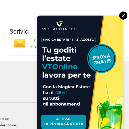
×
Scrivici
I tuoi suggerimenti per noi
sono preziosi e molto utili! »
a LMAX
 dei cookie
.