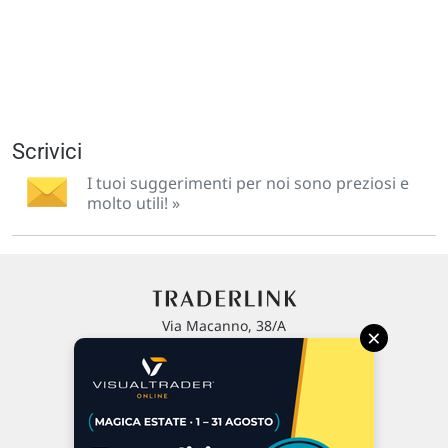
Scrivici
I tuoi suggerimenti per noi sono preziosi e
molto utili! »
Via Macanno, 38/A
×
47923 Rimini
P.IVA 02 452 460 401
Chi siamo