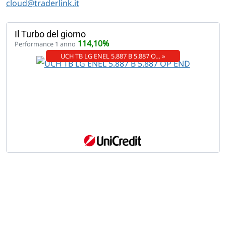
cloud@traderlink.it
Il Turbo del giorno
114,10%
Performance 1 anno
UCH TB LG ENEL 5.887 B 5.887 O… »