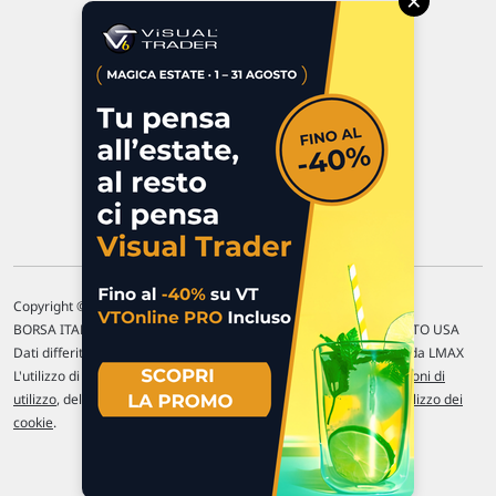
×
47923 Rimini
P.IVA 02 452 460 401
Chi siamo
Commenti e segnalazioni
Contattaci
Copyright © 1996-2026 Traderlink Italia s.r.l.
BORSA ITALIANA Quotazioni di borsa differite di 15 min. / MERCATO USA
Dati differiti di 15 min. (fonte Intrinio) / FOREX Quotazioni fornite da LMAX
L'utilizzo di questo sito implica l'accettazione delle nostre
Condizioni di
utilizzo
, del
Disclaimer MAR
, delle
Politiche sulla privacy
e dell'
Utilizzo dei
cookie
.