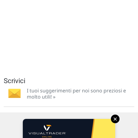
Scrivici
I tuoi suggerimenti per noi sono preziosi e
molto utili! »
×
Via Macanno, 38/A