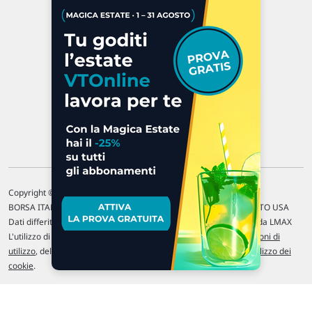
47923 Rimini
P.IVA 02 452 460 401
Chi siamo
Commenti e segnalazioni
Contattaci
Copyright © 1996-2026 Traderlink Italia s.r.l.
BORSA ITALIANA Quotazioni di borsa differite di 15 min. / MERCATO USA
Dati differiti di 15 min. (fonte Intrinio) / FOREX Quotazioni fornite da LMAX
L'utilizzo di questo sito implica l'accettazione delle nostre
Condizioni di
utilizzo
, del
Disclaimer MAR
, delle
Politiche sulla privacy
e dell'
Utilizzo dei
cookie
.