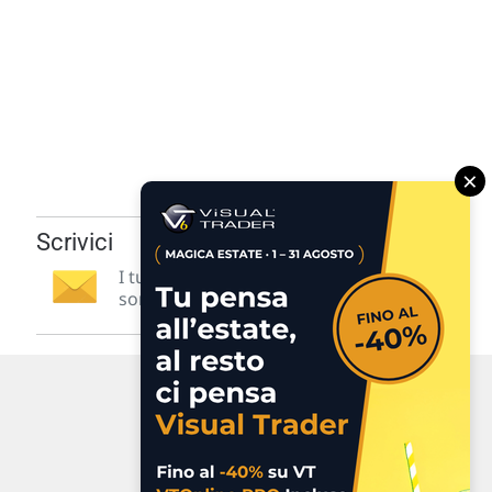
×
Scrivici
I tuoi suggerimenti per noi
sono preziosi e molto utili! »