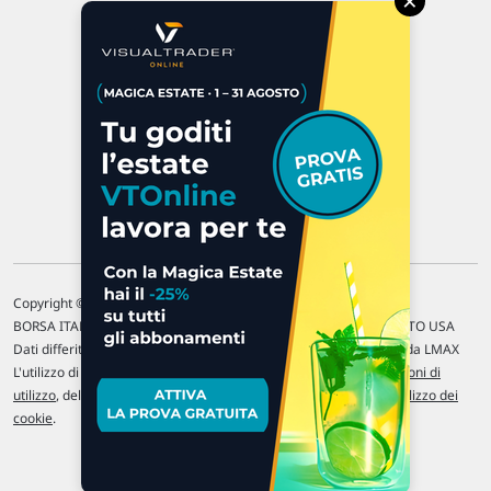
×
47923 Rimini
P.IVA 02 452 460 401
Chi siamo
Commenti e segnalazioni
Contattaci
Copyright © 1996-2026 Traderlink Italia s.r.l.
BORSA ITALIANA Quotazioni di borsa differite di 15 min. / MERCATO USA
Dati differiti di 15 min. (fonte Intrinio) / FOREX Quotazioni fornite da LMAX
L'utilizzo di questo sito implica l'accettazione delle nostre
Condizioni di
utilizzo
, del
Disclaimer MAR
, delle
Politiche sulla privacy
e dell'
Utilizzo dei
cookie
.