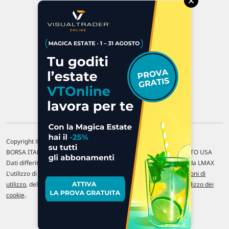
×
47923 Rimini
P.IVA 02 452 460 401
Chi siamo
Commenti e segnalazioni
Contattaci
Copyright © 1996-2026 Traderlink Italia s.r.l.
BORSA ITALIANA Quotazioni di borsa differite di 15 min. / MERCATO USA
Dati differiti di 15 min. (fonte Intrinio) / FOREX Quotazioni fornite da LMAX
L'utilizzo di questo sito implica l'accettazione delle nostre
Condizioni di
utilizzo
, del
Disclaimer MAR
, delle
Politiche sulla privacy
e dell'
Utilizzo dei
cookie
.