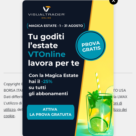
×
47923 Rimini
P.IVA 02 452 460 401
Chi siamo
Commenti e segnalazioni
Contattaci
Copyright © 1996-2026 Traderlink Italia s.r.l.
BORSA ITALIANA Quotazioni di borsa differite di 15 min. / MERCATO USA
Dati differiti di 15 min. (fonte Intrinio) / FOREX Quotazioni fornite da LMAX
L'utilizzo di questo sito implica l'accettazione delle nostre
Condizioni di
utilizzo
, del
Disclaimer MAR
, delle
Politiche sulla privacy
e dell'
Utilizzo dei
cookie
.