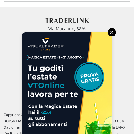
Via Macanno, 38/A
×
47923 Rimini
P.IVA 02 452 460 401
Chi siamo
Commenti e segnalazioni
Contattaci
Copyright © 1996-2026 Traderlink Italia s.r.l.
BORSA ITALIANA Quotazioni di borsa differite di 15 min. / MERCATO USA
Dati differiti di 15 min. (fonte Intrinio) / FOREX Quotazioni fornite da LMAX
L'utilizzo di questo sito implica l'accettazione delle nostre
Condizioni di