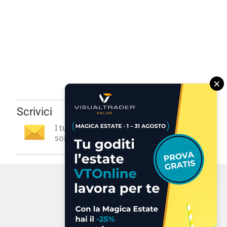
×
Scrivici
I tuoi suggerimenti per noi
sono preziosi e molto utili! »