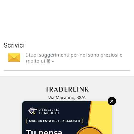
Scrivici
I tuoi suggerimenti per noi sono preziosi e
molto utili! »
Via Macanno, 38/A
×
47923 Rimini
P.IVA 02 452 460 401
Chi siamo