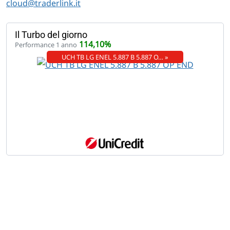
cloud@traderlink.it
Il Turbo del giorno
114,10%
Performance 1 anno
UCH TB LG ENEL 5.887 B 5.887 O… »