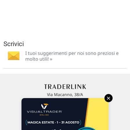
Scrivici
I tuoi suggerimenti per noi sono preziosi e
molto utili! »
Via Macanno, 38/A
×
47923 Rimini
P.IVA 02 452 460 401
Chi siamo