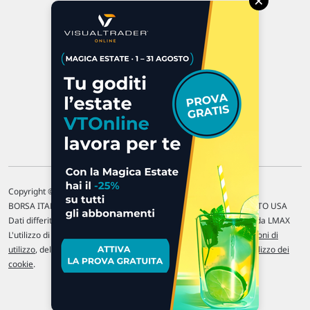
×
47923 Rimini
P.IVA 02 452 460 401
Chi siamo
Commenti e segnalazioni
Contattaci
Copyright © 1996-2026 Traderlink Italia s.r.l.
BORSA ITALIANA Quotazioni di borsa differite di 15 min. / MERCATO USA
Dati differiti di 15 min. (fonte Intrinio) / FOREX Quotazioni fornite da LMAX
L'utilizzo di questo sito implica l'accettazione delle nostre
Condizioni di
utilizzo
, del
Disclaimer MAR
, delle
Politiche sulla privacy
e dell'
Utilizzo dei
cookie
.