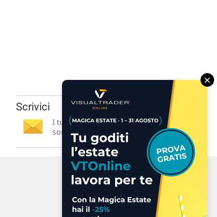
×
Scrivici
I tuoi suggerimenti per noi
sono preziosi e molto utili! »