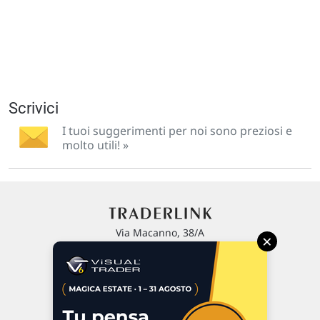
Scrivici
I tuoi suggerimenti per noi sono preziosi e
molto utili! »
Via Macanno, 38/A
×
47923 Rimini
P.IVA 02 452 460 401
Chi siamo