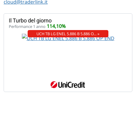
cloud@traderlink.it
Il Turbo del giorno
114,10%
Performance 1 anno
UCH TB LG ENEL 5.886 B 5.886 O… »