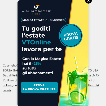
×
47923 Rimini
P.IVA 02 452 460 401
Chi siamo
Commenti e segnalazioni
Contattaci
Copyright © 1996-2026 Traderlink Italia s.r.l.
BORSA ITALIANA Quotazioni di borsa differite di 15 min. / MERCATO USA
Dati differiti di 15 min. (fonte Intrinio) / FOREX Quotazioni fornite da LMAX
L'utilizzo di questo sito implica l'accettazione delle nostre
Condizioni di
utilizzo
, del
Disclaimer MAR
, delle
Politiche sulla privacy
e dell'
Utilizzo dei
cookie
.