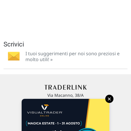
Scrivici
I tuoi suggerimenti per noi sono preziosi e
molto utili! »
Via Macanno, 38/A
×
47923 Rimini
P.IVA 02 452 460 401
Chi siamo