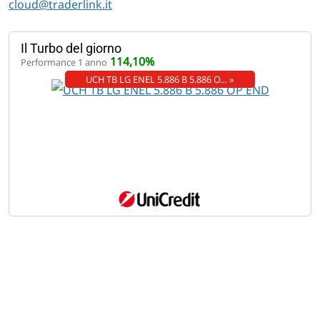
cloud@traderlink.it
Il Turbo del giorno
114,10%
Performance 1 anno
UCH TB LG ENEL 5.886 B 5.886 O… »