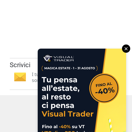
×
Scrivici
I tuoi suggerimenti per noi
sono preziosi e molto utili! »