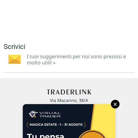
Scrivici
I tuoi suggerimenti per noi sono preziosi e
molto utili! »
Via Macanno, 38/A
×
47923 Rimini
P.IVA 02 452 460 401
Chi siamo