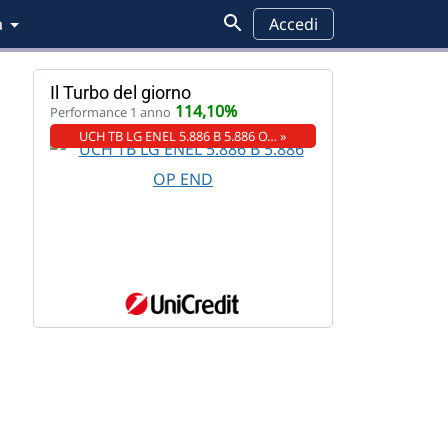
a
Accedi
Il Turbo del giorno
114,10%
Performance 1 anno
UCH TB LG ENEL 5.886 B 5.886 O… »