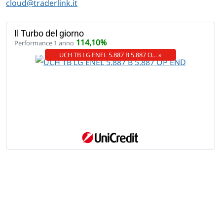
cloud@traderlink.it
Il Turbo del giorno
114,10%
Performance 1 anno
UCH TB LG ENEL 5.887 B 5.887 O… »