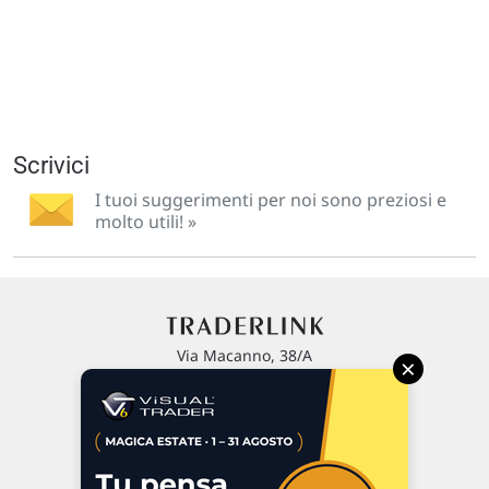
Scrivici
I tuoi suggerimenti per noi sono preziosi e
molto utili! »
Via Macanno, 38/A
×
47923 Rimini
P.IVA 02 452 460 401
Chi siamo