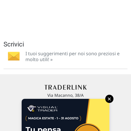
Scrivici
I tuoi suggerimenti per noi sono preziosi e
molto utili! »
Via Macanno, 38/A
×
47923 Rimini
P.IVA 02 452 460 401
Chi siamo