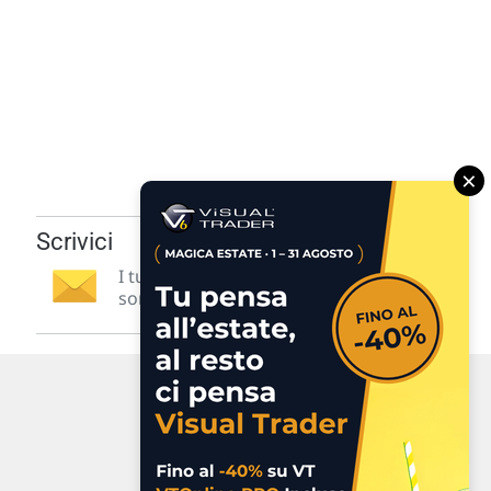
×
Scrivici
I tuoi suggerimenti per noi
sono preziosi e molto utili! »