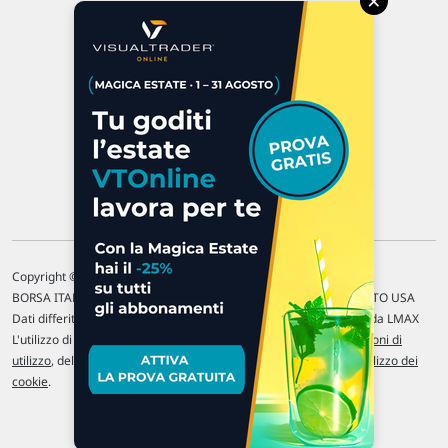
×
47923 Rimini
P.IVA 02 452 460 401
Chi siamo
Commenti e segnalazioni
Contattaci
Copyright © 1996-2026 Traderlink Italia s.r.l.
BORSA ITALIANA Quotazioni di borsa differite di 15 min. / MERCATO USA
Dati differiti di 15 min. (fonte Intrinio) / FOREX Quotazioni fornite da LMAX
L'utilizzo di questo sito implica l'accettazione delle nostre
Condizioni di
utilizzo
, del
Disclaimer MAR
, delle
Politiche sulla privacy
e dell'
Utilizzo dei
cookie
.