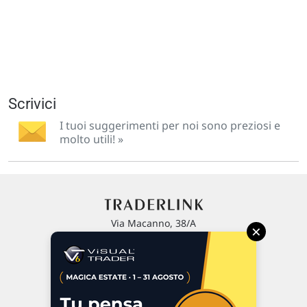
Scrivici
I tuoi suggerimenti per noi sono preziosi e
molto utili! »
Via Macanno, 38/A
×
47923 Rimini
P.IVA 02 452 460 401
Chi siamo