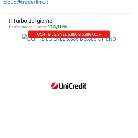
cloud@traderlink.it
Il Turbo del giorno
114,10%
Performance 1 anno
UCH TB LG ENEL 5.886 B 5.886 O… »