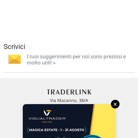
Scrivici
I tuoi suggerimenti per noi sono preziosi e
molto utili! »
Via Macanno, 38/A
×
47923 Rimini
P.IVA 02 452 460 401
Chi siamo