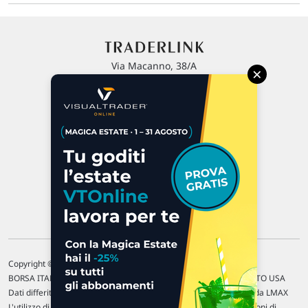
Via Macanno, 38/A
×
47923 Rimini
P.IVA 02 452 460 401
Chi siamo
Commenti e segnalazioni
Contattaci
Copyright © 1996-2026 Traderlink Italia s.r.l.
BORSA ITALIANA Quotazioni di borsa differite di 15 min. / MERCATO USA
Dati differiti di 15 min. (fonte Intrinio) / FOREX Quotazioni fornite da LMAX
L'utilizzo di questo sito implica l'accettazione delle nostre
Condizioni di