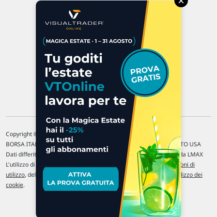
×
47923 Rimini
P.IVA 02 452 460 401
Chi siamo
Commenti e segnalazioni
Contattaci
Copyright © 1996-2026 Traderlink Italia s.r.l.
BORSA ITALIANA Quotazioni di borsa differite di 15 min. / MERCATO USA
Dati differiti di 15 min. (fonte Intrinio) / FOREX Quotazioni fornite da LMAX
L'utilizzo di questo sito implica l'accettazione delle nostre
Condizioni di
utilizzo
, del
Disclaimer MAR
, delle
Politiche sulla privacy
e dell'
Utilizzo dei
cookie
.