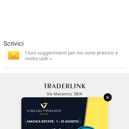
Scrivici
I tuoi suggerimenti per noi sono preziosi e
molto utili! »
Via Macanno, 38/A
×
47923 Rimini
P.IVA 02 452 460 401
Chi siamo