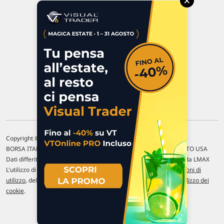
×
47923 Rimini
P.IVA 02 452 460 401
Chi siamo
Commenti e segnalazioni
Contattaci
Copyright © 1996-2026 Traderlink Italia s.r.l.
BORSA ITALIANA Quotazioni di borsa differite di 15 min. / MERCATO USA
Dati differiti di 15 min. (fonte Intrinio) / FOREX Quotazioni fornite da LMAX
L'utilizzo di questo sito implica l'accettazione delle nostre
Condizioni di
utilizzo
, del
Disclaimer MAR
, delle
Politiche sulla privacy
e dell'
Utilizzo dei
cookie
.