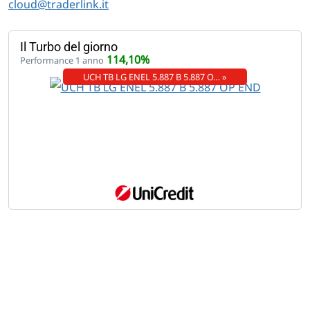
cloud@traderlink.it
Il Turbo del giorno
114,10%
Performance 1 anno
UCH TB LG ENEL 5.887 B 5.887 O… »