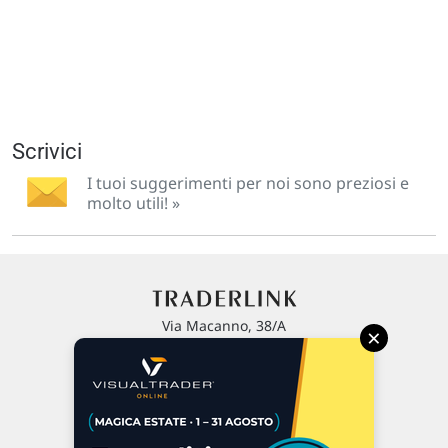
Scrivici
I tuoi suggerimenti per noi sono preziosi e
molto utili! »
Via Macanno, 38/A
×
47923 Rimini
P.IVA 02 452 460 401
Chi siamo