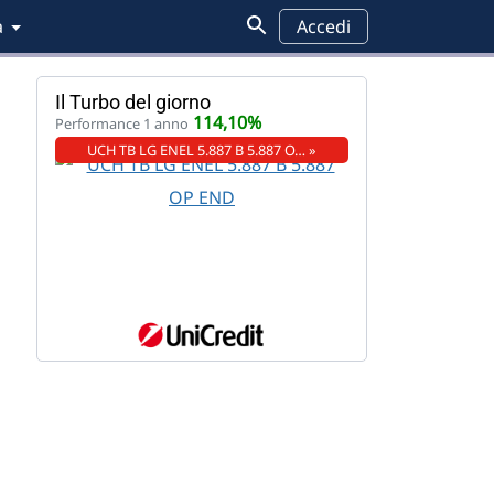
a
Accedi
Il Turbo del giorno
114,10%
Performance 1 anno
UCH TB LG ENEL 5.887 B 5.887 O… »