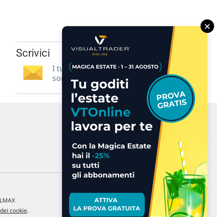
×
Scrivici
I tuoi suggerimenti per noi
sono preziosi e molto utili! »
a LMAX
 dei cookie
.