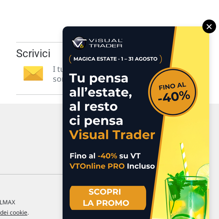
×
Scrivici
I tuoi suggerimenti per noi
sono preziosi e molto utili! »
a LMAX
 dei cookie
.