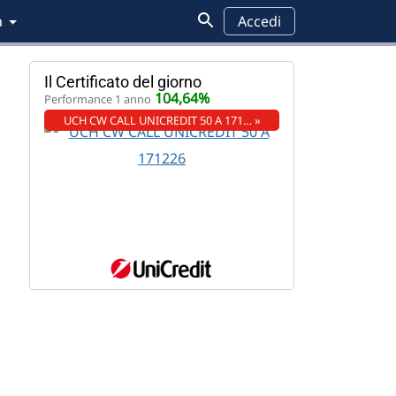
a
Accedi
Il Certificato del giorno
104,64%
Performance 1 anno
UCH CW CALL UNICREDIT 50 A 171… »