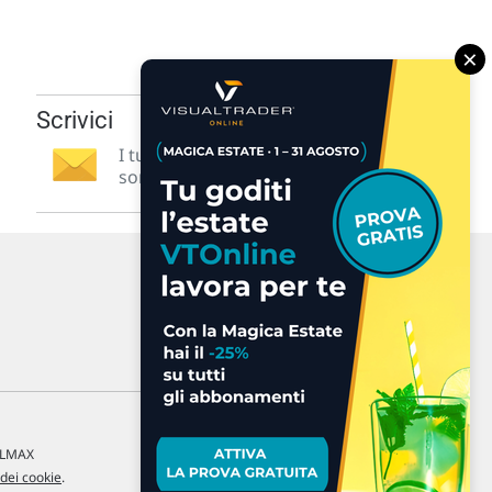
×
Scrivici
I tuoi suggerimenti per noi
sono preziosi e molto utili! »
a LMAX
 dei cookie
.