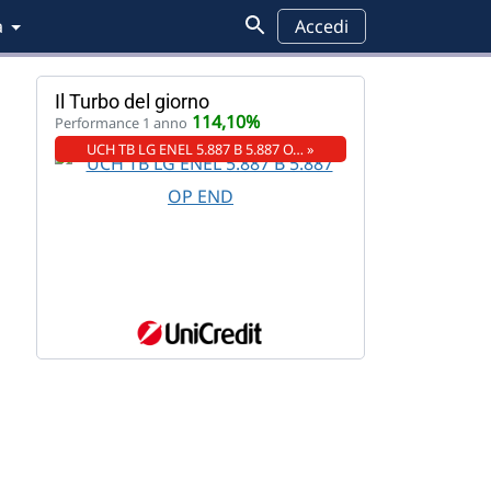
a
Accedi
Il Turbo del giorno
114,10%
Performance 1 anno
UCH TB LG ENEL 5.887 B 5.887 O… »