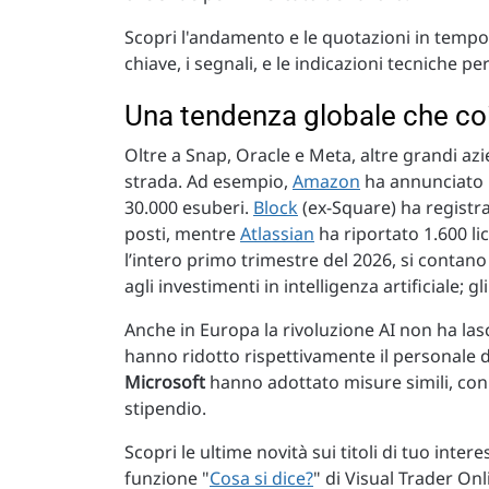
Scopri l'andamento e le quotazioni in tempo r
chiave, i segnali, e le indicazioni tecniche 
Una tendenza globale che coi
Oltre a Snap, Oracle e Meta, altre grandi a
strada. Ad esempio,
Amazon
ha annunciato 1
30.000 esuberi.
Block
(ex-Square) ha registra
posti, mentre
Atlassian
ha riportato 1.600 li
l’intero primo trimestre del 2026, si contano 
agli investimenti in intelligenza artificiale; g
Anche in Europa la rivoluzione AI non ha las
hanno ridotto rispettivamente il personale di
Microsoft
hanno adottato misure simili, con
stipendio.
Scopri le ultime novità sui titoli di tuo intere
funzione "
Cosa si dice?
" di Visual Trader Onl