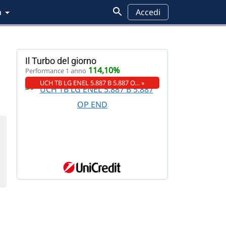
a
Accedi
Il Turbo del giorno
114,10%
Performance 1 anno
UCH TB LG ENEL 5.887 B 5.887 O… »