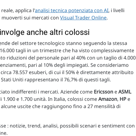
eale, applica l'
analisi tecnica potenziata con AI
, i livelli
per muoverti sui mercati con
Visual Trader Online
.
nvolge anche altri colossi
ziende del settore tecnologico stanno seguendo la stessa
6.000 tagli in un trimestre che ha visto complessivamente
to riduzioni del personale pari al 40% con un taglio di 4.000
cenziamenti, pari al 10% degli impiegati. Se consideriamo
circa 78.557 esuberi, di cui il 50% è direttamente attribuito
li Stati Uniti rappresentano il 76,7% di questi tagli.
ciato indifferenti i mercati. Aziende come
Ericsson
e
ASML
 1.900 e 1.700 unità. In Italia, colossi come
Amazon
,
HP
e
 alcune uscite che raggiungono fino a 27 mensilità di
sse : notizie, trend, analisi, possibili scenari e sentiment con 
ine.