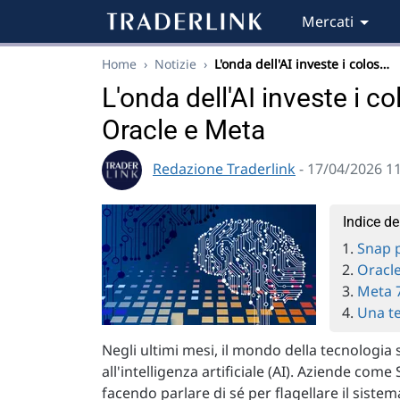
Mercati
Home
›
Notizie
›
L'onda dell'AI investe i colos…
L'onda dell'AI investe i co
Oracle e Meta
Redazione Traderlink
- 17/04/2026 1
Indice de
Snap p
Oracle
Meta 7
Una te
Negli ultimi mesi, il mondo della tecnologi
all'intelligenza artificiale (AI). Aziende com
facendo parlare di sé per flagellare il sistem