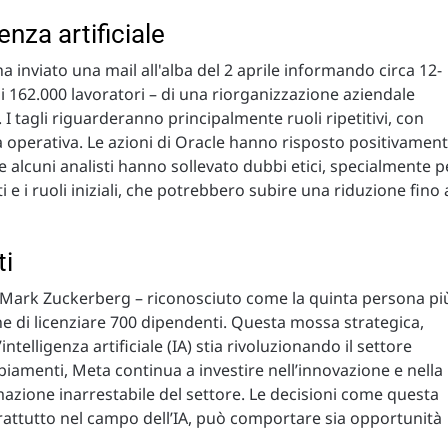
genza artificiale
a inviato una mail all'alba del 2 aprile informando circa 12-
i 162.000 lavoratori – di una riorganizzazione aziendale
. I tagli riguarderanno principalmente ruoli ripetitivi, con
nza operativa. Le azioni di Oracle hanno risposto positivamen
alcuni analisti hanno sollevato dubbi etici, specialmente p
ti e i ruoli iniziali, che potrebbero subire una riduzione fino 
ti
a Mark Zuckerberg – riconosciuto come la quinta persona pi
one di licenziare 700 dipendenti. Questa mossa strategica,
ntelligenza artificiale (IA) stia rivoluzionando il settore
biamenti, Meta continua a investire nell’innovazione e nella
mazione inarrestabile del settore. Le decisioni come questa
rattutto nel campo dell’IA, può comportare sia opportunità