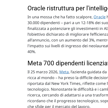
Oracle ristruttura per l'intelli
In una mossa che ha fatto scalpore,
Oracle
h
30.000 dipendenti – pari a un 12-18% dei suo
finalizzata a potenziare gli investimenti in AI
l’obiettivo dichiarato di migliorare l’efficie
all'annuncio, con un aumento del 3%, mentre 
l'impatto sui livelli di ingresso dei neolaurea
40%.
Meta 700 dipendenti licenzia
Il 25 marzo 2026,
Meta
, l’azienda guidata d
ricca al mondo – ha preso la difficile decisi
riportata dal New York Times, riflette come l’i
tecnologico. Nonostante le difficoltà e i cam
ricerca, cercando di adattarsi a una trasfor
ricordano che il progresso tecnologico, sop
che sfide per il mercato del lavoro.