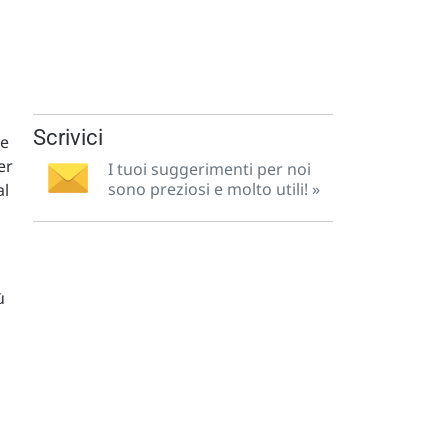
Scrivici
te
er
I tuoi suggerimenti per noi
sono preziosi e molto utili! »
al
ù