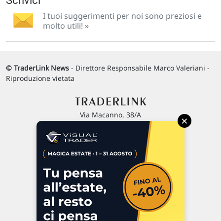
Scrivici
I tuoi suggerimenti per noi sono preziosi e
molto utili! »
© TraderLink News
- Direttore Responsabile Marco Valeriani -
Riproduzione vietata
Via Macanno, 38/A
×
47923 Rimini
P.IVA 02 452 460 401
Chi siamo
Commenti e segnalazioni
Contattaci