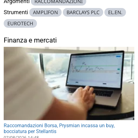
Argomenti
RACCOMANDAZIONI
Strumenti
AMPLIFON
BARCLAYS PLC
EL.EN.
EUROTECH
Finanza e mercati
Raccomandazioni Borsa, Prysmian incassa un buy,
bocciatura per Stellantis
07/08/2026 14:48