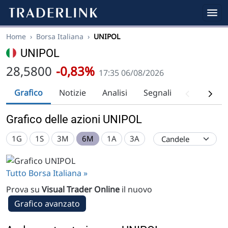
Home
›
Borsa Italiana
›
UNIPOL
UNIPOL
28,5800
-0,83%
17:35 06/08/2026
Grafico
Notizie
Analisi
Segnali
Analisi tec
Grafico delle azioni UNIPOL
1G
1S
3M
6M
1A
3A
Tutto Borsa Italiana »
Prova su
Visual Trader Online
il nuovo
Grafico avanzato