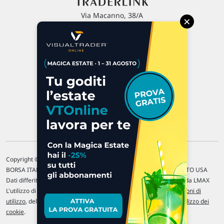
Via Macanno, 38/A
×
47923 Rimini
P.IVA 02 452 460 401
Chi siamo
Commenti e segnalazioni
Contattaci
Copyright © 1996-2026 Traderlink Italia s.r.l.
BORSA ITALIANA Quotazioni di borsa differite di 15 min. / MERCATO USA
Dati differiti di 15 min. (fonte Intrinio) / FOREX Quotazioni fornite da LMAX
L'utilizzo di questo sito implica l'accettazione delle nostre
Condizioni di
utilizzo
, del
Disclaimer MAR
, delle
Politiche sulla privacy
e dell'
Utilizzo dei
cookie
.