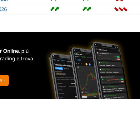
➡
➡
➡
➡
➡
➡
➡
026
r Online
, più
trading e trova
e ›