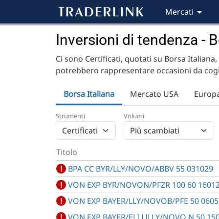
Mercati
Inversioni di tendenza - Bo
Ci sono Certificati, quotati su Borsa Italiana
potrebbero rappresentare occasioni da cogli
Borsa Italiana
Mercato USA
Europ
Strumenti
Volumi
Titolo
!
BPA CC BYR/LLY/NOVO/ABBV 55 031029
!
VON EXP BYR/NOVON/PFZR 100 60 1601
!
VON EXP BAYER/LLY/NOVOB/PFE 50 0605
!
VON EXP BAYER/ELI LILLY/NOVO N 50 15