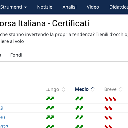
Strumenti
Notizie
Analisi
Video
Didattic
rsa Italiana - Certificati
, che stanno invertendo la propria tendenza? Tienili d'occhio
ere al volo
a
Fondi
Lungo
Medio
Breve
➡
➡
➡
➡
➡
➡
➡
➡
➡
➡
➡
➡
➡
29
➡
➡
➡
➡
➡
➡
30
➡
➡
➡
➡
➡
➡
0327