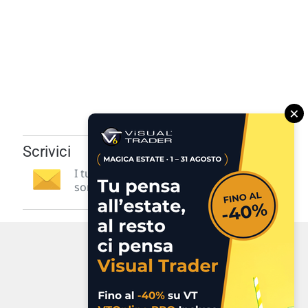
×
Scrivici
I tuoi suggerimenti per noi
sono preziosi e molto utili! »