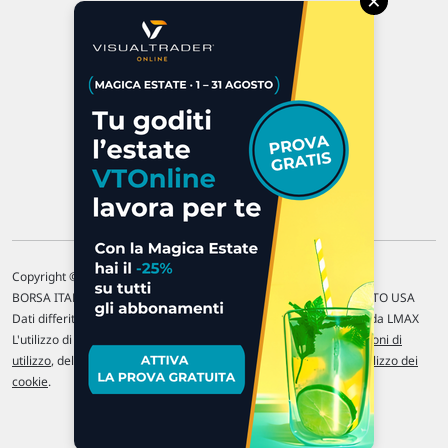
×
47923 Rimini
P.IVA 02 452 460 401
Chi siamo
Commenti e segnalazioni
Contattaci
Copyright © 1996-2026 Traderlink Italia s.r.l.
BORSA ITALIANA Quotazioni di borsa differite di 15 min. / MERCATO USA
Dati differiti di 15 min. (fonte Intrinio) / FOREX Quotazioni fornite da LMAX
L'utilizzo di questo sito implica l'accettazione delle nostre
Condizioni di
utilizzo
, del
Disclaimer MAR
, delle
Politiche sulla privacy
e dell'
Utilizzo dei
cookie
.