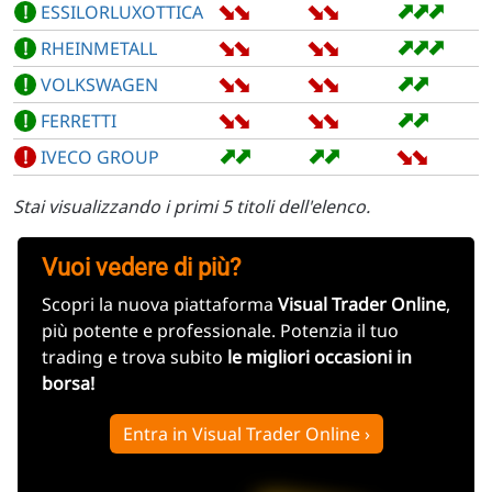
➡
➡
➡
➡
➡
➡
➡
!
ESSILORLUXOTTICA
➡
➡
➡
➡
➡
➡
➡
!
RHEINMETALL
➡
➡
➡
➡
➡
➡
!
VOLKSWAGEN
➡
➡
➡
➡
➡
➡
!
FERRETTI
➡
➡
➡
➡
➡
➡
!
IVECO GROUP
Stai visualizzando i primi 5 titoli dell'elenco.
Vuoi vedere di più?
Scopri la nuova piattaforma
Visual Trader Online
,
più potente e professionale. Potenzia il tuo
trading e trova subito
le migliori occasioni in
borsa!
Entra in Visual Trader Online ›