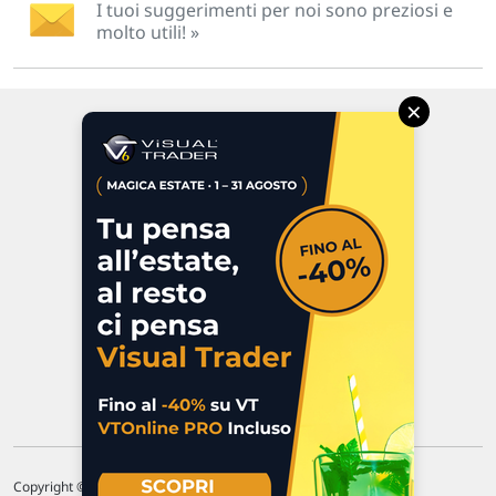
I tuoi suggerimenti per noi sono preziosi e
molto utili! »
×
Via Macanno, 38/A
47923 Rimini
P.IVA 02 452 460 401
Chi siamo
Commenti e segnalazioni
Contattaci
Copyright © 1996-2026 Traderlink Italia s.r.l.