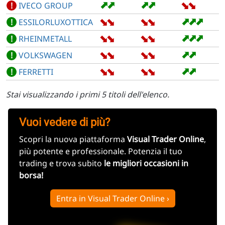
➡
➡
➡
➡
➡
➡
!
IVECO GROUP
➡
➡
➡
➡
➡
➡
➡
!
ESSILORLUXOTTICA
➡
➡
➡
➡
➡
➡
➡
!
RHEINMETALL
➡
➡
➡
➡
➡
➡
!
VOLKSWAGEN
➡
➡
➡
➡
➡
➡
!
FERRETTI
Stai visualizzando i primi 5 titoli dell'elenco.
Vuoi vedere di più?
Scopri la nuova piattaforma
Visual Trader Online
,
più potente e professionale. Potenzia il tuo
trading e trova subito
le migliori occasioni in
borsa!
Entra in Visual Trader Online ›