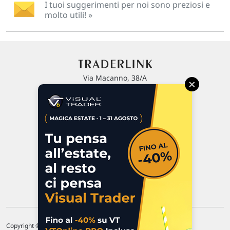
I tuoi suggerimenti per noi sono preziosi e
molto utili! »
Via Macanno, 38/A
×
47923 Rimini
P.IVA 02 452 460 401
Chi siamo
Commenti e segnalazioni
Contattaci
Copyright © 1996-2026 Traderlink Italia s.r.l.