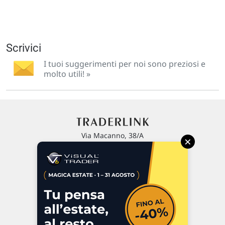
Scrivici
I tuoi suggerimenti per noi sono preziosi e
molto utili! »
Via Macanno, 38/A
×
47923 Rimini
P.IVA 02 452 460 401
Chi siamo
Commenti e segnalazioni
Contattaci